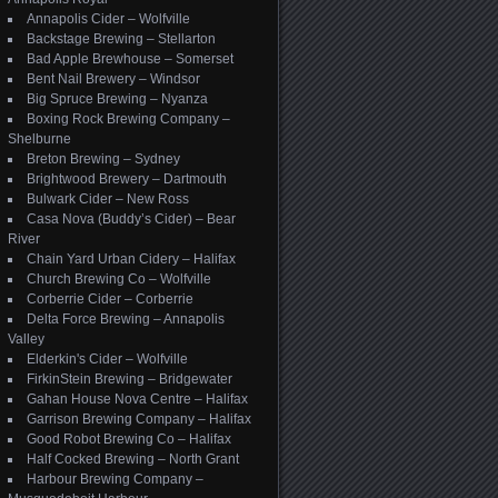
Annapolis Cider – Wolfville
Backstage Brewing – Stellarton
Bad Apple Brewhouse – Somerset
Bent Nail Brewery – Windsor
Big Spruce Brewing – Nyanza
Boxing Rock Brewing Company –
Shelburne
Breton Brewing – Sydney
Brightwood Brewery – Dartmouth
Bulwark Cider – New Ross
Casa Nova (Buddy’s Cider) – Bear
River
Chain Yard Urban Cidery – Halifax
Church Brewing Co – Wolfville
Corberrie Cider – Corberrie
Delta Force Brewing – Annapolis
Valley
Elderkin's Cider – Wolfville
FirkinStein Brewing – Bridgewater
Gahan House Nova Centre – Halifax
Garrison Brewing Company – Halifax
Good Robot Brewing Co – Halifax
Half Cocked Brewing – North Grant
Harbour Brewing Company –