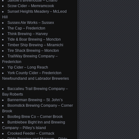
Savoie's Brewhouse – Charlo
Scow Cider – Memramcook
Sunset Heights Meadery – McLeod
Hill
Sussex Ale Works – Sussex
The Cap – Fredericton
Think Brewing – Harvey
Tide & Boar Brewing – Moncton
Timber Ship Brewing – Miramichi
Tire Shack Brewing – Moncton
TrailWay Brewing Company –
Fredericton
Yip Cider – Long Reach
York County Cider – Fredericton
Newfoundland and Labrador Breweries
Baccalieu Trail Brewing Company –
Bay Roberts
Bannerman Brewing – St. John’s
Boomstick Brewing Company – Corner
Brook
Bootleg Brew Co – Corner Brook
Bumblebee Bight Inn and Brewing
Company – Pilley’s Island
Crooked Feeder – Cormack