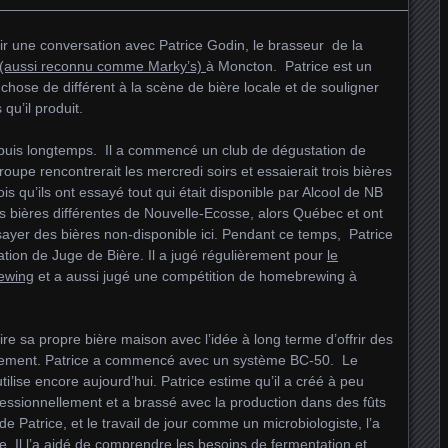
________________________________________________________
oir une conversation avec Patrice Godin, le brasseur de la
(aussi reconnu comme Marky’s)
à Moncton. Patrice est un
ose de différent à la scène de bière locale et de souligner
qu’il produit.
epuis longtemps. Il a commencé un club de dégustation de
oupe rencontrerait les mercredi soirs et essaierait trois bières
ois qu’ils ont essayé tout qui était disponible par Alcool de NB
s bières différentes de Nouvelle-Ecosse, alors Québec et ont
ayer des bières non-disponible ici. Pendant ce temps, Patrice
tion de Juge de Bière. Il a jugé régulièrement pour
le
rewing
et a aussi jugé une compétition de homebrewing à
e sa propre bière maison avec l’idée à long terme d’offrir des
ialement. Patrice a commencé avec un système BC-50. Le
’utilise encore aujourd’hui. Patrice estime qu’il a créé à peu
essionnellement et a brassé avec la production dans des fûts
 Patrice, et le travail de jour comme un microbiologiste, l’a
e. Il l’a aidé de comprendre les besoins de fermentation et