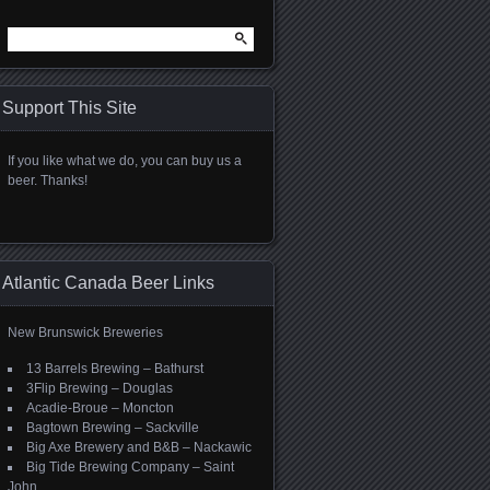
Search
for:
Support This Site
If you like what we do, you can buy us a
beer. Thanks!
Atlantic Canada Beer Links
New Brunswick Breweries
13 Barrels Brewing – Bathurst
3Flip Brewing – Douglas
Acadie-Broue – Moncton
Bagtown Brewing – Sackville
Big Axe Brewery and B&B – Nackawic
Big Tide Brewing Company – Saint
John