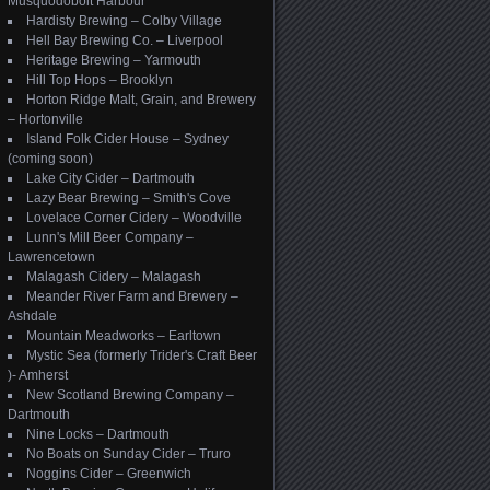
Musquodoboit Harbour
Hardisty Brewing – Colby Village
Hell Bay Brewing Co. – Liverpool
Heritage Brewing – Yarmouth
Hill Top Hops – Brooklyn
Horton Ridge Malt, Grain, and Brewery
– Hortonville
Island Folk Cider House – Sydney
(coming soon)
Lake City Cider – Dartmouth
Lazy Bear Brewing – Smith's Cove
Lovelace Corner Cidery – Woodville
Lunn's Mill Beer Company –
Lawrencetown
Malagash Cidery – Malagash
Meander River Farm and Brewery –
Ashdale
Mountain Meadworks – Earltown
Mystic Sea (formerly Trider's Craft Beer
)- Amherst
New Scotland Brewing Company –
Dartmouth
Nine Locks – Dartmouth
No Boats on Sunday Cider – Truro
Noggins Cider – Greenwich