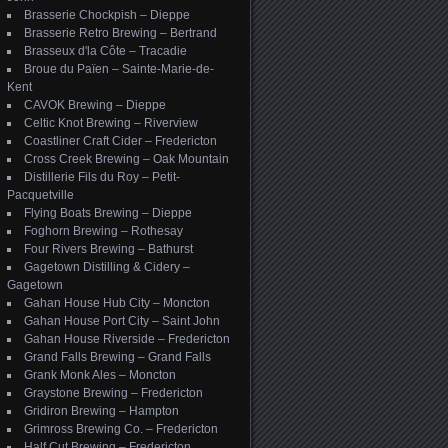
Brasserie Chockpish – Dieppe
Brasserie Retro Brewing – Bertrand
Brasseux d'la Côte – Tracadie
Broue du Païen – Sainte-Marie-de-
Kent
CAVOK Brewing – Dieppe
Celtic Knot Brewing – Riverview
Coastliner Craft Cider – Fredericton
Cross Creek Brewing – Oak Mountain
Distillerie Fils du Roy – Petit-
Pacquetville
Flying Boats Brewing – Dieppe
Foghorn Brewing – Rothesay
Four Rivers Brewing – Bathurst
Gagetown Distilling & Cidery –
Gagetown
Gahan House Hub City – Moncton
Gahan House Port City – Saint John
Gahan House Riverside – Fredericton
Grand Falls Brewing – Grand Falls
Grank Monk Ales – Moncton
Graystone Brewing – Fredericton
Gridiron Brewing – Hampton
Grimross Brewing Co. – Fredericton
Half Cut Brewing – Fredericton