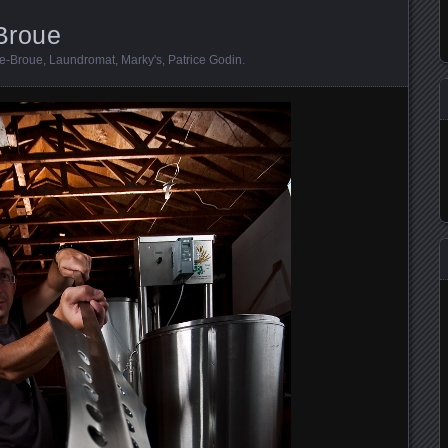
-Broue
e-Broue
,
Laundromat
,
Marky's
,
Patrice Godin
.