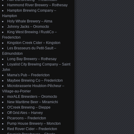
_______________
Hammond River Brewery – Rothesay
Hampton Brewing Company –
Hampton
Holy Whale Brewery – Alma
Johnny Jacks – Oromocto
King West Brewing / RustiCo –
Fredericton
Kingston Creek Cider – Kingston
Les Brasseurs du Petit-Sault –
Edmundston
Long Bay Brewery – Rothesay
Loyalist City Brewing Company – Saint
John
Mama's Pub – Fredericton
Maybee Brewing Co – Fredericton
Microbrasserie Houblon-Pêcheur –
Village-au-Poirier
morALE Brewsters – Oromocto
New Maritime Beer – Miramichi
O'Creek Brewing – Dieppe
Off Grid Ales – Harvey
Picaroons – Fredericton
Pump House Brewery – Moncton
Red Rover Cider – Fredericton