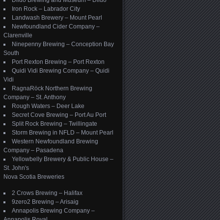
Dildo Brewing and Museum – Dildo
Iron Rock – Labrador City
Landwash Brewery – Mount Pearl
Newfoundland Cider Company –
Clarenville
Ninepenny Brewing – Conception Bay
South
Port Rexton Brewing – Port Rexton
Quidi Vidi Brewing Company – Quidi
Vidi
RagnaRöck Northern Brewing
Company – St. Anthony
Rough Waters – Deer Lake
Secret Cove Brewing – Port Au Port
Split Rock Brewing – Twillingate
Storm Brewing in NFLD – Mount Pearl
Western Newfoundland Brewing
Company – Pasadena
Yellowbelly Brewery & Public House –
St. John's
Nova Scotia Breweries
2 Crows Brewing – Halifax
9zero2 Brewing – Arisaig
Annapolis Brewing Company –
Annapolis Royal