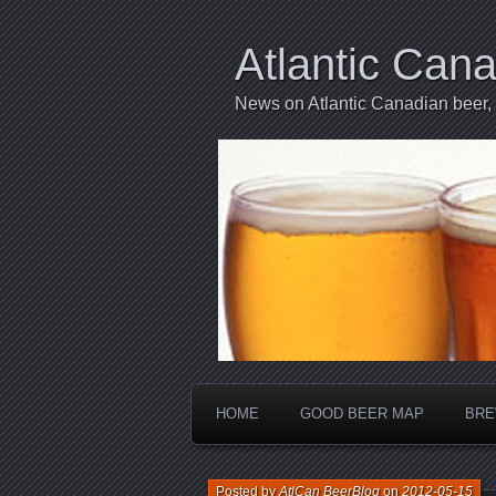
Atlantic Can
News on Atlantic Canadian beer,
HOME
GOOD BEER MAP
BRE
Posted by
AtlCan BeerBlog
on
2012-05-15