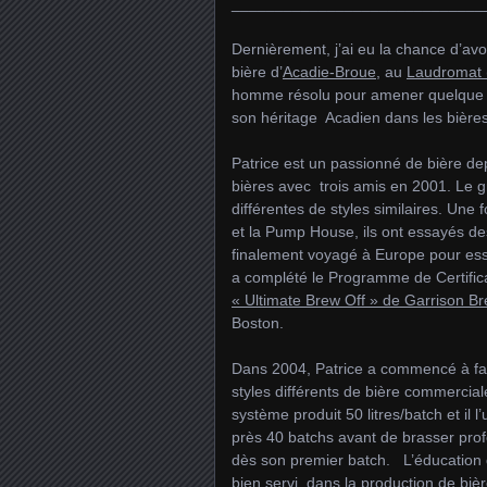
_____________________________
Dernièrement, j’ai eu la chance d’av
bière d’
Acadie-Broue
, au
Laudromat 
homme résolu pour amener quelque ch
son héritage Acadien dans les bières 
Patrice est un passionné de bière d
bières avec trois amis en 2001. Le gr
différentes de styles similaires. Une f
et la Pump House, ils ont essayés de
finalement voyagé à Europe pour ess
a complété le Programme de Certifica
« Ultimate Brew Off » de Garrison B
Boston.
Dans 2004, Patrice a commencé à fair
styles différents de bière commerc
système produit 50 litres/batch et il l
près 40 batchs avant de brasser prof
dès son premier batch. L’éducation de
bien servi dans la production de bièr